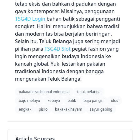
tetap eksis dan bahkan dipadukan dengan
gaya kontemporer. Misalnya, penggunaan
TSG4D Login
bahan batik sebagai pengganti
songket. Hal ini menunjukkan bahwa tradisi
dan modernitas bisa berjalan beriringan.
Selain itu, Teluk Belanga juga sering menjadi
pilihan para
TSG4D Slot
pegiat fashion yang
ingin mengenalkan budaya Indonesia ke
kancah global. Yuk, lestarikan pakaian
tradisional Indonesia dengan bangga
mengenakan Teluk Belanga!
pakaian tradisional indonesia
teluk belanga
baju melayu
kebaya
batik
baju pangsi
ulos
engkak
pisro
bakakak hayam
sayur gabing
Article Sources