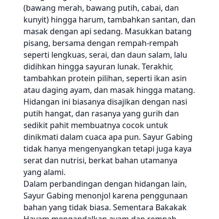
(bawang merah, bawang putih, cabai, dan
kunyit) hingga harum, tambahkan santan, dan
masak dengan api sedang. Masukkan batang
pisang, bersama dengan rempah-rempah
seperti lengkuas, serai, dan daun salam, lalu
didihkan hingga sayuran lunak. Terakhir,
tambahkan protein pilihan, seperti ikan asin
atau daging ayam, dan masak hingga matang.
Hidangan ini biasanya disajikan dengan nasi
putih hangat, dan rasanya yang gurih dan
sedikit pahit membuatnya cocok untuk
dinikmati dalam cuaca apa pun. Sayur Gabing
tidak hanya mengenyangkan tetapi juga kaya
serat dan nutrisi, berkat bahan utamanya
yang alami.
Dalam perbandingan dengan hidangan lain,
Sayur Gabing menonjol karena penggunaan
bahan yang tidak biasa. Sementara Bakakak