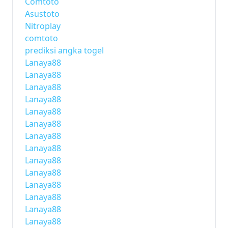
Comtoto
Asustoto
Nitroplay
comtoto
prediksi angka togel
Lanaya88
Lanaya88
Lanaya88
Lanaya88
Lanaya88
Lanaya88
Lanaya88
Lanaya88
Lanaya88
Lanaya88
Lanaya88
Lanaya88
Lanaya88
Lanaya88