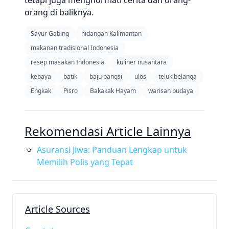
tetapi juga menghormati cerita dan orang-
orang di baliknya.
Sayur Gabing
hidangan Kalimantan
makanan tradisional Indonesia
resep masakan Indonesia
kuliner nusantara
kebaya
batik
baju pangsi
ulos
teluk belanga
Engkak
Pisro
Bakakak Hayam
warisan budaya
Rekomendasi Article Lainnya
Asuransi Jiwa: Panduan Lengkap untuk
Memilih Polis yang Tepat
Article Sources