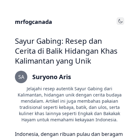
mrfogcanada
Toggle
Sayur Gabing: Resep dan
Cerita di Balik Hidangan Khas
Kalimantan yang Unik
Suryono Aris
SA
Jelajahi resep autentik Sayur Gabing dari
Kalimantan, hidangan unik dengan cerita budaya
mendalam. Artikel ini juga membahas pakaian
tradisional seperti kebaya, batik, dan ulos, serta
kuliner khas lainnya seperti Engkak dan Bakakak
Hayam untuk memahami kekayaan Indonesia.
Indonesia, dengan ribuan pulau dan beragam