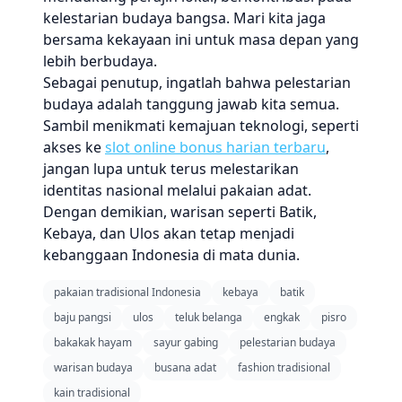
kelestarian budaya bangsa. Mari kita jaga
bersama kekayaan ini untuk masa depan yang
lebih berbudaya.
Sebagai penutup, ingatlah bahwa pelestarian
budaya adalah tanggung jawab kita semua.
Sambil menikmati kemajuan teknologi, seperti
akses ke
slot online bonus harian terbaru
,
jangan lupa untuk terus melestarikan
identitas nasional melalui pakaian adat.
Dengan demikian, warisan seperti Batik,
Kebaya, dan Ulos akan tetap menjadi
kebanggaan Indonesia di mata dunia.
pakaian tradisional Indonesia
kebaya
batik
baju pangsi
ulos
teluk belanga
engkak
pisro
bakakak hayam
sayur gabing
pelestarian budaya
warisan budaya
busana adat
fashion tradisional
kain tradisional