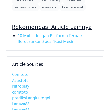
bakakak hayam
sayur gabing
busana adat
warisan budaya
nusantara
kain tradisional
Rekomendasi Article Lainnya
10 Mobil dengan Performa Terbaik
Berdasarkan Spesifikasi Mesin
Article Sources
Comtoto
Asustoto
Nitroplay
comtoto
prediksi angka togel
Lanaya88
Lanaya88