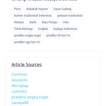
Pisro
Bakakak Hayam
Sayur Gabing
kuliner tradisional Indonesia
pakaian tradisional
Kebaya
Batik
Baju Pangsi
Ulos
Teluk Belanga
Engkak
budaya Indonesia
prediksi angka togel
prediksi hk hari ini
prediksi sgp hari ini
Article Sources
Comtoto
Asustoto
Nitroplay
comtoto
prediksi angka togel
Lanaya88