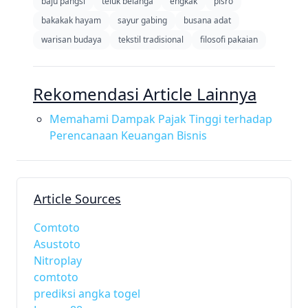
baju pangsi
teluk belanga
engkak
pisro
bakakak hayam
sayur gabing
busana adat
warisan budaya
tekstil tradisional
filosofi pakaian
Rekomendasi Article Lainnya
Memahami Dampak Pajak Tinggi terhadap
Perencanaan Keuangan Bisnis
Article Sources
Comtoto
Asustoto
Nitroplay
comtoto
prediksi angka togel