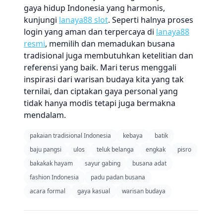
gaya hidup Indonesia yang harmonis,
kunjungi
lanaya88 slot
. Seperti halnya proses
login yang aman dan terpercaya di
lanaya88
resmi
, memilih dan memadukan busana
tradisional juga membutuhkan ketelitian dan
referensi yang baik. Mari terus menggali
inspirasi dari warisan budaya kita yang tak
ternilai, dan ciptakan gaya personal yang
tidak hanya modis tetapi juga bermakna
mendalam.
pakaian tradisional Indonesia
kebaya
batik
baju pangsi
ulos
teluk belanga
engkak
pisro
bakakak hayam
sayur gabing
busana adat
fashion Indonesia
padu padan busana
acara formal
gaya kasual
warisan budaya