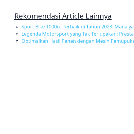
Rekomendasi Article Lainnya
Sport Bike 1000cc Terbaik di Tahun 2023: Mana 
Legenda Motorsport yang Tak Terlupakan: Presta
Optimalkan Hasil Panen dengan Mesin Pemupuka