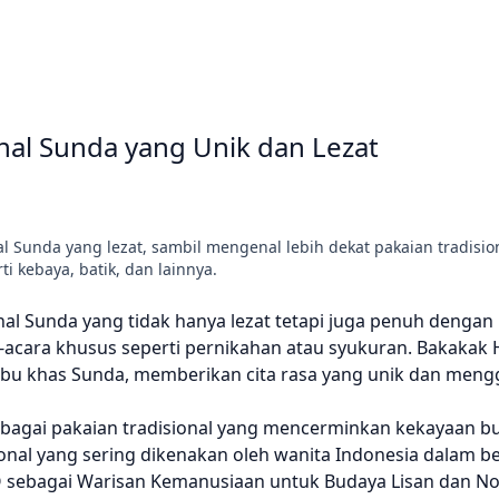
nal Sunda yang Unik dan Lezat
 Sunda yang lezat, sambil mengenal lebih dekat pakaian tradisio
ti kebaya, batik, dan lainnya.
nal Sunda yang tidak hanya lezat tetapi juga penuh denga
a-acara khusus seperti pernikahan atau syukuran. Bakakak 
u khas Sunda, memberikan cita rasa yang unik dan mengg
rbagai pakaian tradisional yang mencerminkan kekayaan b
sional yang sering dikenakan oleh wanita Indonesia dalam b
O sebagai Warisan Kemanusiaan untuk Budaya Lisan dan N