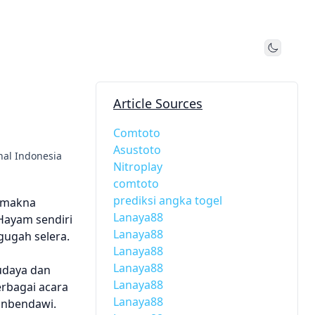
Toggle
Article Sources
Comtoto
Asustoto
nal Indonesia
Nitroplay
comtoto
prediksi angka togel
n makna
Lanaya88
Hayam sendiri
Lanaya88
ugah selera.
Lanaya88
Lanaya88
udaya dan
Lanaya88
erbagai acara
Lanaya88
onbendawi.